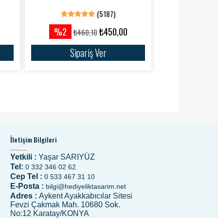
(5187)
%2
₺450,00
₺460,10
Sipariş Ver
İletişim Bilgileri
Yetkili :
Yaşar SARIYÜZ
Tel:
0 332 346 02 62
Cep Tel :
0 533 467 31 10
E-Posta :
bilgi@hediyeliktasarim.net
Adres :
Aykent Ayakkabıcılar Sitesi
Fevzi Çakmak Mah. 10680 Sok.
No:12 Karatay/KONYA