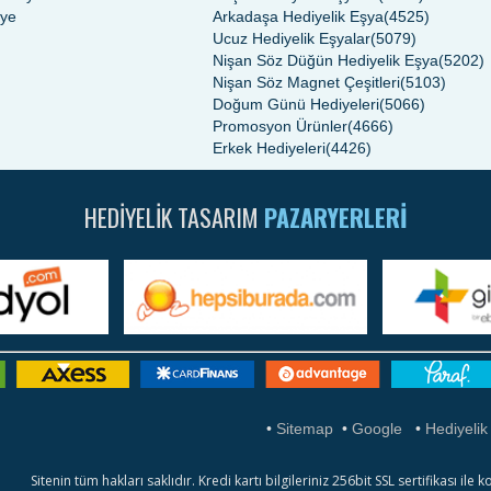
iye
Arkadaşa Hediyelik Eşya(4525)
Ucuz Hediyelik Eşyalar(5079)
Nişan Söz Düğün Hediyelik Eşya(5202)
Nişan Söz Magnet Çeşitleri(5103)
Doğum Günü Hediyeleri(5066)
Promosyon Ürünler(4666)
Erkek Hediyeleri(4426)
HEDIYELIK TASARIM
PAZARYERLERI
•
Sitemap
•
Google
•
Hediyelik
Sitenin tüm hakları saklıdır. Kredi kartı bilgileriniz 256bit SSL sertifikası 