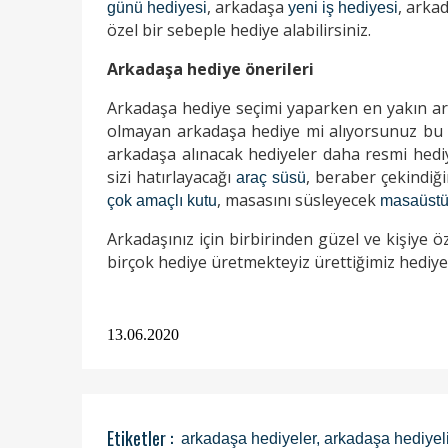
, arkadaşa
, arka
günü hediyesi
yeni iş hediyesi
özel bir sebeple hediye alabilirsiniz.
Arkadaşa hediye önerileri
Arkadaşa hediye seçimi yaparken en yakın a
olmayan arkadaşa hediye mi alıyorsunuz bu ö
arkadaşa alınacak hediyeler daha resmi hediye
sizi hatırlayacağı
, beraber çekindiği
araç süsü
, masasını süsleyecek
çok amaçlı kutu
masaüstü 
Arkadaşınız için birbirinden güzel ve kişiye ö
birçok hediye üretmekteyiz ürettiğimiz hediyel
13.06.2020
Etiketler :
arkadaşa hediyeler
,
arkadaşa hediyel