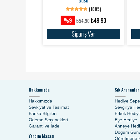
Süsü
(1885)
%9
₺49,90
₺54,90
Sipariş Ver
Hakkımızda
Sık Arananlar
Hakkımızda
Hediye Sepe
Sevkiyat ve Teslimat
Sevgiliye He
Banka Bilgileri
Erkek Hediy
Ödeme Seçenekleri
Eşe Hediye
Garanti ve İade
Anneye Hed
Doğum Günü
Yardım Masası
Öğretmene 