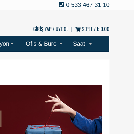
0 533 467 31 10
GİRİŞ YAP /
ÜYE OL
|
SEPET /
₺ 0.00
syon
Ofis & Büro
Saat