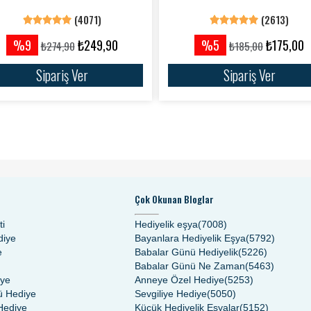
(4071)
(2613)
%9
₺249,90
%5
₺175,00
₺274,90
₺185,00
Sipariş Ver
Sipariş Ver
Çok Okunan Bloglar
ti
Hediyelik eşya(7008)
diye
Bayanlara Hediyelik Eşya(5792)
e
Babalar Günü Hediyelik(5226)
Babalar Günü Ne Zaman(5463)
iye
Anneye Özel Hediye(5253)
 Hediye
Sevgiliye Hediye(5050)
Hediye
Küçük Hediyelik Eşyalar(5152)