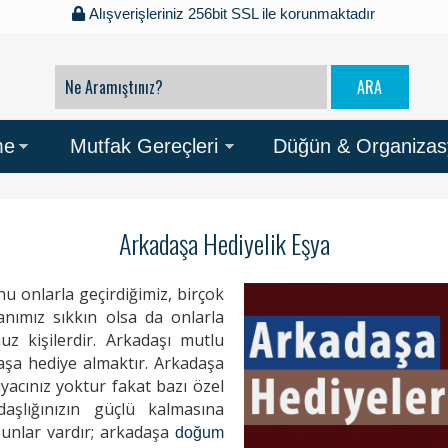
Alışverişleriniz 256bit SSL ile korunmaktadır
me
Mutfak Gereçleri
Düğün & Organiza
Arkadaşa Hediyelik Eşya
 onlarla geçirdiğimiz, birçok
canımız sıkkın olsa da onlarla
 kişilerdir. Arkadaşı mutlu
daşa hediye almaktır. Arkadaşa
iyacınız yoktur fakat bazı özel
aşlığınızın güçlü kalmasına
şunlar vardır; arkadaşa
doğum