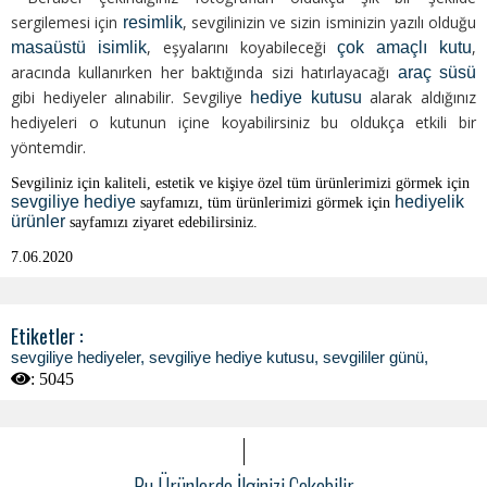
sergilemesi için
, sevgilinizin ve sizin isminizin yazılı olduğu
resimlik
, eşyalarını koyabileceği
,
masaüstü isimlik
çok amaçlı kutu
aracında kullanırken her baktığında sizi hatırlayacağı
araç süsü
gibi hediyeler alınabilir. Sevgiliye
alarak aldığınız
hediye kutusu
hediyeleri o kutunun içine koyabilirsiniz bu oldukça etkili bir
yöntemdir.
Sevgiliniz için kaliteli, estetik ve kişiye özel tüm ürünlerimizi görmek için
sevgiliye hediye
hediyelik
sayfamızı, tüm ürünlerimizi görmek için
ürünler
sayfamızı ziyaret edebilirsiniz.
7.06.2020
Etiketler :
sevgiliye hediyeler
,
sevgiliye hediye kutusu
,
sevgililer günü
,
:
5045
Bu Ürünlerde İlginizi Çekebilir