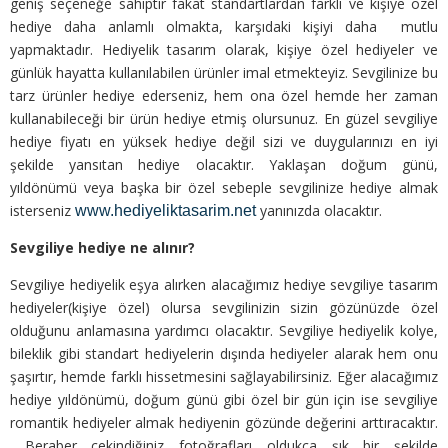
geniş seçeneğe sahiptir fakat standartlardan farklı ve kişiye özel
hediye daha anlamlı olmakta, karşıdaki kişiyi daha mutlu
yapmaktadır. Hediyelik tasarım olarak, kişiye özel hediyeler ve
günlük hayatta kullanılabilen ürünler imal etmekteyiz. Sevgilinize bu
tarz ürünler hediye ederseniz, hem ona özel hemde her zaman
kullanabileceği bir ürün hediye etmiş olursunuz. En güzel sevgiliye
hediye fiyatı en yüksek hediye değil sizi ve duygularınızı en iyi
şekilde yansıtan hediye olacaktır. Yaklaşan doğum günü,
yıldönümü veya başka bir özel sebeple sevgilinize hediye almak
isterseniz
yanınızda olacaktır.
www.hediyeliktasarim.net
Sevgiliye hediye ne alınır?
Sevgiliye hediyelik eşya alırken alacağımız hediye sevgiliye tasarım
hediyeler(kişiye özel) olursa sevgilinizin sizin gözünüzde özel
olduğunu anlamasına yardımcı olacaktır. Sevgiliye hediyelik kolye,
bileklik gibi standart hediyelerin dışında hediyeler alarak hem onu
şaşırtır, hemde farklı hissetmesini sağlayabilirsiniz. Eğer alacağımız
hediye yıldönümü, doğum günü gibi özel bir gün için ise sevgiliye
romantik hediyeler almak hediyenin gözünde değerini arttıracaktır.
Beraber çekindiğiniz fotoğrafları oldukça şık bir şekilde