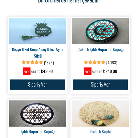
Kişiye Özel Keçe Araç Dikiz Ayna
Çakarlı Işıklı Hoparlör Kapağı
Süsü
(1875)
(4063)
₺49,90
₺249,90
%9
%9
₺54,90
₺274,90
Sipariş Ver
Sipariş Ver
Işıklı Hoparlör Kapağı
Halatlı Supla