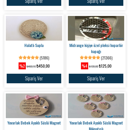
Sipariş Ver
Sipariş Ver
Halatlı Supla
Midrange kişiye özel pleksi hoparlör
kapağı
(5186)
(21366)
₺450,00
₺125,00
%2
%4
₺460,10
₺130,00
Sipariş Ver
Sipariş Ver
Yuvarlak Bebek Ayaklı Süslü Magnet
Yuvarlak Bebek Ayaklı Süslü Magnet
Mıknatıslı