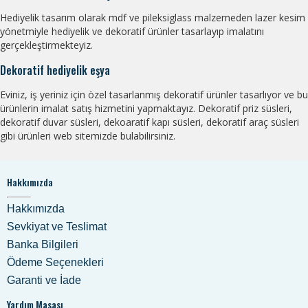
gerçekleştiriyoruz.
Hediyelik tasarım
olarak kaliteli ürün, hızlı
teslimat ve mutlak müşteri memnuniyetli hizmet prensibi ile
çalışıyoruz.
Hediyelik Eşya
Hediyelik tasarım olarak anneye hediye, babaya hediye, öğretmene
hediye, eşe hediye, erkeğe hediye, kadına hediye, yeni iş hediyesi, ev
hediyesi, bebek hediyesi, doğum günü hediyesi gibi
kişiye özel
tasarım hediyelik eşya
imalat satış hizmeti veriyoruz.
Ucuz Hediyelik Eşyalar
Hediyelik tasarım olarak her keseye uygun hediyelik eşyalarımız
bulunmaktadır. Ucuz hediyelik eşya arayanlar uygun fiyatlı kişiye özel
ürünlerimiz bulunmaktadır.
Lazer kesim hediyelik eşyalar
Hediyelik tasarım olarak mdf ve pileksiglass malzemeden lazer kesim
yönetmiyle hediyelik ve dekoratif ürünler tasarlayıp imalatını
gerçekleştirmekteyiz.
Dekoratif hediyelik eşya