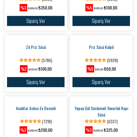
Sipariş Ver
Alyans Şeklinde Magnet Mıknatıslı
Alyans Şeklinde Magnet
(4592)
(5010)
₺17,50
₺15,00
%8
%6
₺19,01
₺16,01
Sipariş Ver
Sipariş Ver
Desenli Duvar Dekoru Sabret Şükret
Dua Et
(6263)
Tablet ve Telefon Tutacağı
₺275,00
%4
₺285,10