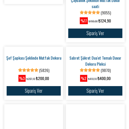
₺85,00
₺85,00
%3
%6
₺87,60
₺90,10
Sipariş Ver
Sipariş Ver
Tekli Priz Süsü MDF
(6161)
Tekli Priz Süsü Pleksiglass
₺85,00
%6
₺90,10
(8908)
Sipariş Ver
₺85,00
%8
₺92,51
Sipariş Ver
Çaydanlık Şeklinde Mutfak Duvar
saati
(9055)
₺124,90
%17
₺150,00