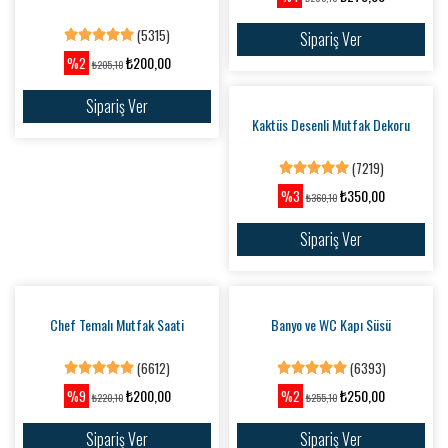
Priz Süsü Kalpli
Anahtar Askısı Ev Desenli
(5928)
(7218)
₺50,00
₺200,00
%5
%2
₺52,60
₺205,10
Sipariş Ver
Sipariş Ver
Yapay Gül Süslemeli Yuvarlak Kapı
Yuvarlak Dıştan Rakamlı Duvar Saati
Süsü
(6337)
(7190)
₺325,00
₺124,90
%3
%17
₺335,10
₺150,00
Sipariş Ver
Sipariş Ver