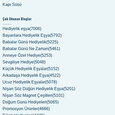
Mesafeli Satış Sözleşmesi
İade Talep Formu
Sık Arananlar
Hediye Sepeti
Sevgiliye Hediye
Erkek Hediye
Eşe Hediye
Anneye Hediye
Doğum Günü Hediye
Öğretmene Hediye
Babaya Hediye
Kapı Süsü
Çok Okunan Bloglar
Hediyelik eşya(7006)