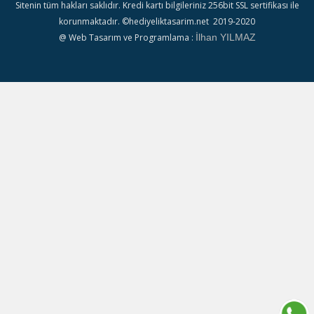
•
Sitemap
•
Google
•
Hediyelik Tasarım
Sitenin tüm hakları saklıdır. Kredi kartı bilgileriniz 256bit SSL sertifikası ile
korunmaktadır. ©hediyeliktasarim.net 2019-2020
@ Web Tasarım ve Programlama :
İlhan YILMAZ