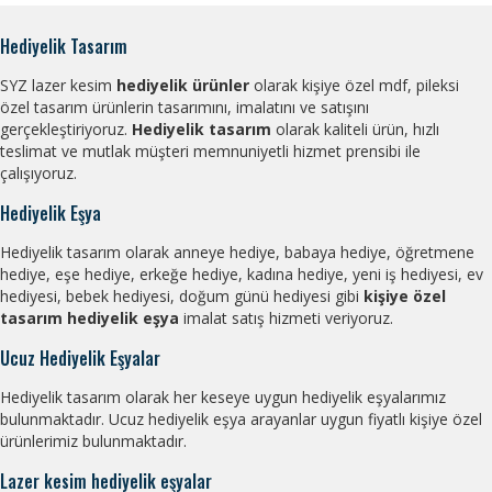
Sipariş Ver
Gül Süslemeli Motifli Kapı Süsü
Motifli Kapı Süsü Sade
Pleksiglass
(5330)
(6921)
₺500,00
₺400,00
%3
%2
₺515,10
₺410,10
Sipariş Ver
Sipariş Ver
Hediyelik Tasarım
SYZ lazer kesim
hediyelik ürünler
olarak kişiye özel mdf, pileksi
özel tasarım ürünlerin tasarımını, imalatını ve satışını