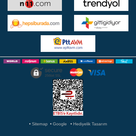
Tel:
0 332 346 02 62
Cep Tel :
0 533 467 31 10
E-Posta :
bilgi@hediyeliktasarim.net
Adres :
Aykent Ayakkabıcılar Sitesi Fevzi Çakmak Mah.
10680 Sok. No:12 Karatay/KONYA
Çalışma Saatleri
Hafta İçi :
08:00 - 19:00
Hafta Sonu :
09:00 - 18:00
HEDIYELIK TASARIM
PAZARYERLERI