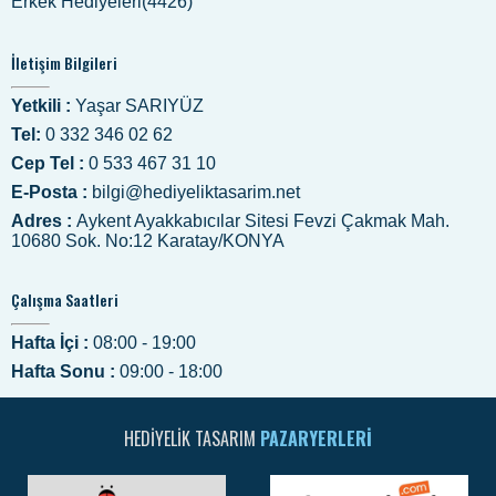
Bayanlara Hediyelik Eşya(5792)
Babalar Günü Hediyelik(5225)
Babalar Günü Ne Zaman(5461)
Anneye Özel Hediye(5253)
Sevgiliye Hediye(5048)
Küçük Hediyelik Eşyalar(5152)
Arkadaşa Hediyelik Eşya(4522)
Ucuz Hediyelik Eşyalar(5078)
Nişan Söz Düğün Hediyelik Eşya(5201)
Nişan Söz Magnet Çeşitleri(5101)
Doğum Günü Hediyeleri(5065)
Promosyon Ürünler(4666)
Erkek Hediyeleri(4426)
İletişim Bilgileri
Yetkili :
Yaşar SARIYÜZ