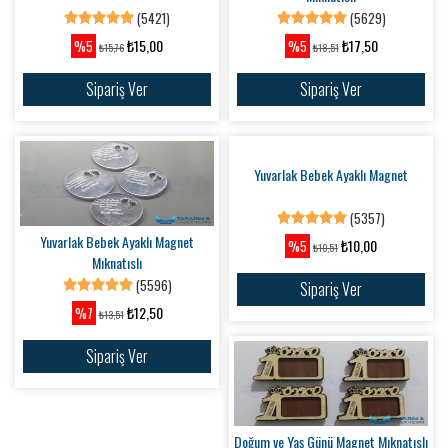
(5421)
(5629)
₺15,00
₺17,50
%5
%5
₺15,76
₺18,51
Sipariş Ver
Sipariş Ver
Yuvarlak Bebek Ayaklı Magnet
Yuvarlak Bebek Ayaklı Magnet
Mıknatıslı
(5596)
(5357)
₺12,50
₺10,00
%7
%5
₺13,51
₺10,51
Sipariş Ver
Sipariş Ver