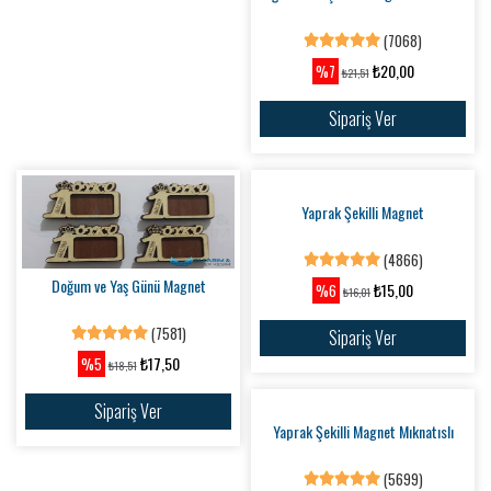
Doğum ve Yaş Günü Magnet Mıknatıslı
Doğum ve Yaş Günü Magnet
(7068)
(7581)
₺20,00
₺17,50
%7
%5
₺21,51
₺18,51
Sipariş Ver
Sipariş Ver
Yaprak Şekilli Magnet Mıknatıslı
(5699)
Yaprak Şekilli Magnet
₺17,50
%5
₺18,51
(4866)
Sipariş Ver
₺15,00
%6
₺16,01
Sipariş Ver