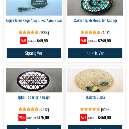
Kişiye Özel Keçe Araç Dikiz Ayna Süsü
Çakarlı Işıklı Hoparlör Kapağı
(1884)
(4071)
₺49,90
₺249,90
%9
%9
₺54,90
₺274,90
Sipariş Ver
Sipariş Ver
Işıklı Hoparlör Kapağı
Halatlı Supla
(2612)
(5186)
₺175,00
₺450,00
%5
%2
₺185,00
₺460,10