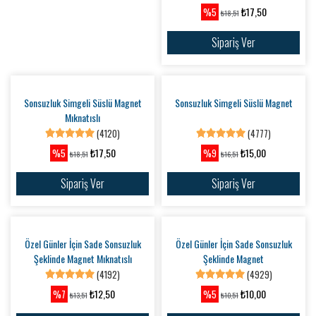
Sonsuzluk Simgeli Süslü Magnet
Mıknatıslı
(4120)
₺17,50
%5
₺18,51
Sipariş Ver
Sonsuzluk Simgeli Süslü Magnet
Özel Günler İçin Sade Sonsuzluk
Şeklinde Magnet Mıknatıslı
(4777)
(4192)
₺15,00
₺12,50
%9
%7
₺16,51
₺13,51
Sipariş Ver
Sipariş Ver