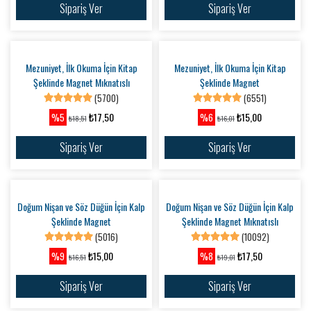
Mezuniyet, İlk Okuma İçin Kitap
Şeklinde Magnet Mıknatıslı
(5700)
Özel Günler İçin Sade Sonsuzluk
₺17,50
%5
₺18,51
Şeklinde Magnet
(4929)
Sipariş Ver
₺10,00
%5
₺10,51
Sipariş Ver
Mezuniyet, İlk Okuma İçin Kitap
Şeklinde Magnet
(6551)
₺15,00
%6
₺16,01
Sipariş Ver