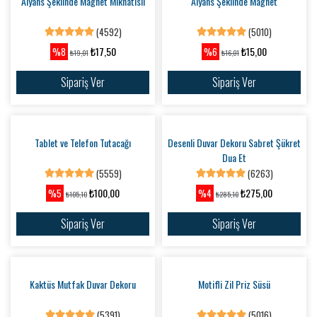
Asker, Mezuniyet Gibi Özel Günler
İçin Magnet Mıknatıslı
(6889)
Doğum Nişan ve Söz Düğün İçin
₺17,50
%5
₺18,51
Desenli Magnet
(6245)
Sipariş Ver
₺15,00
%6
₺16,01
Sipariş Ver
Asker, Mezuniyet Gibi Özel Günler
İçin Magnet
(5449)
₺22,50
%6
₺24,01