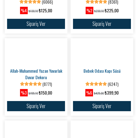
(6612)
(6393)
₺200,00
₺250,00
%9
%2
₺220,10
₺255,10
Sipariş Ver
Sipariş Ver
Banyo ve WC Kapı Süsü (SADE)
Dikdörtgen Anahtar Askısı
(5561)
(6479)
₺200,00
₺200,00
%2
%2
₺205,10
₺205,10
Sipariş Ver
Sipariş Ver
Puzzle Anahtarlık
Tuğra desenli kişiye özel ahşap masa
üstü isimlik
(6066)
(8361)
₺125,00
₺225,00
%4
%2
₺130,10
₺230,10