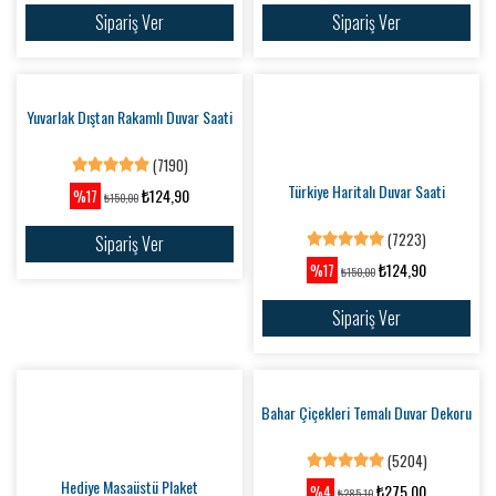
(5559)
Sipariş Ver
₺100,00
%5
₺105,10
Sipariş Ver
Kaktüs Mutfak Duvar Dekoru
(5391)
₺350,00
%3
₺360,10
Sipariş Ver
Motifli Zil Priz Süsü
Zil Priz Süsü
(5016)
(5786)
₺100,00
₺100,00
%5
%2
₺105,10
₺102,51
Sipariş Ver
Sipariş Ver