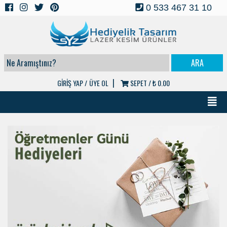
0 533 467 31 10
|
GİRİŞ YAP /
ÜYE OL
SEPET /
₺ 0.00