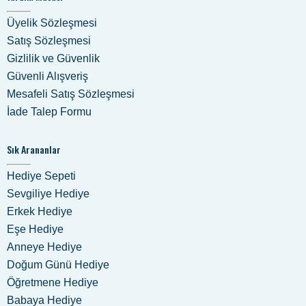
Eviniz, iş yeriniz için özel tasarlanmış dekoratif ürünler tasarlıyor ve bu
ürünlerin imalat satış hizmetini yapmaktayız. Dekoratif priz süsleri,
dekoratif duvar süsleri, dekoaratif kapı süsleri, dekoratif araç süsleri
gibi ürünleri web sitemizde bulabilirsiniz.
Hakkımızda
Hakkımızda
Sevkiyat ve Teslimat
Banka Bilgileri
Ödeme Seçenekleri
Garanti ve İade
Yardım Masası
Üyelik Sözleşmesi
Satış Sözleşmesi
Gizlilik ve Güvenlik
Güvenli Alışveriş