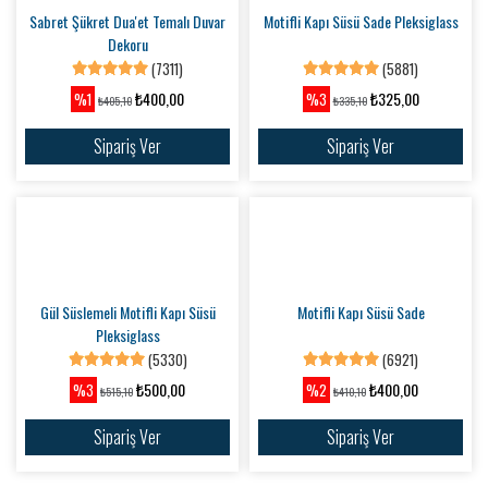
Sipariş Ver
Şef Şapkası Şeklinde Mutfak Dekoru
Sabret Şükret Dua'et Temalı Duvar
Dekoru Pleksi
(5826)
(9870)
₺200,00
₺400,00
%3
%2
₺207,10
₺410,10
Sipariş Ver
Sipariş Ver
Sabret Şükret Dua'et Temalı Duvar
Dekoru
(7311)
Motifli Kapı Süsü Sade Pleksiglass
₺400,00
%1
₺405,10
(5881)
Sipariş Ver
₺325,00
%3
₺335,10