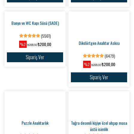
Türkiye Haritalı Duvar Saati
Hediye Masaüstü Plaket
(7223)
(5315)
₺124,90
₺200,00
%17
%2
₺150,00
₺205,10
Sipariş Ver
Sipariş Ver
Bahar Çiçekleri Temalı Duvar Dekoru
Kaktüs Desenli Mutfak Dekoru
(5204)
(7219)
₺275,00
₺350,00
%4
%3
₺285,10
₺360,10
Sipariş Ver
Sipariş Ver
Chef Temalı Mutfak Saati
Banyo ve WC Kapı Süsü