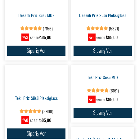
Sipariş Ver
Sipariş Ver
Allah-Muhammed Yazan Yuvarlak
Bebek Odası Kapı Süsü
Duvar Dekoru
(8771)
(6247)
₺150,00
₺399,90
%3
%6
₺155,10
₺425,00
Sipariş Ver
Sipariş Ver
Desenli Priz Süsü MDF
Desenli Priz Süsü Pleksiglass
(7156)
(5321)