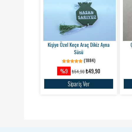
Kişiye Özel Keçe Araç Dikiz Ayna
Süsü
(1884)
%9
₺49,90
₺54,90
Sipariş Ver