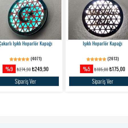
Çakarlı Işıklı Hoparlör Kapağı
Işıklı Hoparlör Kapağı
(4071)
(2613)
%9
₺249,90
%5
₺175,00
₺274,90
₺185,00
Sipariş Ver
Sipariş Ver