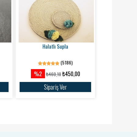
Halatlı Supla
(5186)
%2
₺450,00
₺460,10
Sipariş Ver