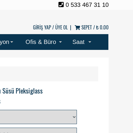
0 533 467 31 10
GİRİŞ YAP /
ÜYE OL
|
SEPET /
₺ 0.00
syon
Ofis & Büro
Saat
ı Süsü Pleksiglass
6