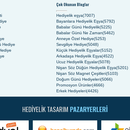
Çok Okunan Bloglar
ti
Hediyelik eşya(7007)
diye
Bayanlara Hediyelik Eşya(5792)
e
Babalar Günü Hediyelik(5225)
Babalar Günü Ne Zaman(5462)
iye
Anneye Özel Hediye(5253)
 Hediye
Sevgiliye Hediye(5048)
Hediye
Küçük Hediyelik Eşyalar(5152)
iye
Arkadaşa Hediyelik Eşya(4522)
Ucuz Hediyelik Eşyalar(5078)
Nişan Söz Düğün Hediyelik Eşya(5201)
Nişan Söz Magnet Çeşitleri(5103)
Doğum Günü Hediyeleri(5066)
Promosyon Ürünler(4666)
Erkek Hediyeleri(4426)
HEDIYELIK TASARIM
PAZARYERLERI