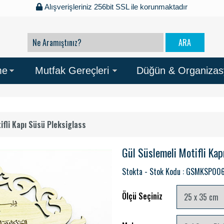
Alışverişleriniz 256bit SSL ile korunmaktadır
me
Mutfak Gereçleri
Düğün & Organiza
ifli Kapı Süsü Pleksiglass
Gül Süslemeli Motifli Kap
Stokta - Stok Kodu : GSMKSP00
Ölçü Seçiniz