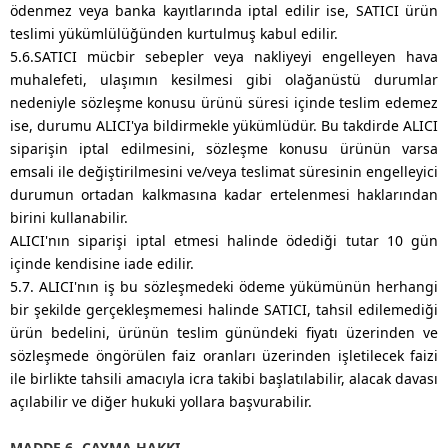
ödenmez veya banka kayıtlarında iptal edilir ise, SATICI ürün
teslimi yükümlülüğünden kurtulmuş kabul edilir.
5.6.SATICI mücbir sebepler veya nakliyeyi engelleyen hava
muhalefeti, ulaşımın kesilmesi gibi olağanüstü durumlar
nedeniyle sözleşme konusu ürünü süresi içinde teslim edemez
ise, durumu ALICI'ya bildirmekle yükümlüdür. Bu takdirde ALICI
siparişin iptal edilmesini, sözleşme konusu ürünün varsa
emsali ile değiştirilmesini ve/veya teslimat süresinin engelleyici
durumun ortadan kalkmasına kadar ertelenmesi haklarından
birini kullanabilir.
ALICI'nın siparişi iptal etmesi halinde ödediği tutar 10 gün
içinde kendisine iade edilir.
5.7. ALICI'nın iş bu sözleşmedeki ödeme yükümünün herhangi
bir şekilde gerçekleşmemesi halinde SATICI, tahsil edilemediği
ürün bedelini, ürünün teslim günündeki fiyatı üzerinden ve
sözleşmede öngörülen faiz oranları üzerinden işletilecek faizi
ile birlikte tahsili amacıyla icra takibi başlatılabilir, alacak davası
açılabilir ve diğer hukuki yollara başvurabilir.
MADDE 6- CAYMA HAKKI