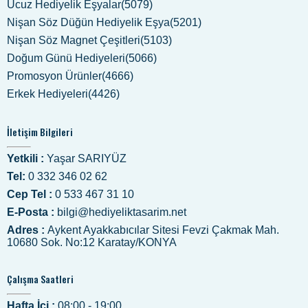
Ucuz Hediyelik Eşyalar(5079)
Nişan Söz Düğün Hediyelik Eşya(5201)
Nişan Söz Magnet Çeşitleri(5103)
Doğum Günü Hediyeleri(5066)
Promosyon Ürünler(4666)
Erkek Hediyeleri(4426)
İletişim Bilgileri
Yetkili :
Yaşar SARIYÜZ
Tel:
0 332 346 02 62
Cep Tel :
0 533 467 31 10
E-Posta :
bilgi@hediyeliktasarim.net
Adres :
Aykent Ayakkabıcılar Sitesi Fevzi Çakmak Mah.
10680 Sok. No:12 Karatay/KONYA
Çalışma Saatleri
Hafta İçi :
08:00 - 19:00