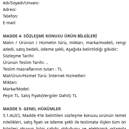
Adı/Soyadı/Unvanı:
Adresi:
Telefon:
E-mail:
MADDE 4- SÖZLEŞME KONUSU ÜRÜN BİLGİLERİ
Malın / Ürünün / Hizmetin türü, miktarı, marka/modeli, rengi
adedi, satış bedeli, ödeme şekli, Aşağıda belirtildiği gibidir:
Sözleşme Tarihi:
Ürünün Teslim Tarihi: ..
Teslim masraflarının tutarı : TL
Mal/Ürün/Hizmet Türü: İnternet Hizmetleri
Miktarı:
Marka/Model:
Peşin TL. Satış Fiyatı(Vergiler Dahil): TL
MADDE 5- GENEL HÜKÜMLER
5.1.ALICI, Madde 4'te belirtilen sözleşme konusu ürünün temel
nitelikleri, satış fiyatı ve ödeme şekli ile teslimata ilişkin tüm ön
bilgileri okuyup bilgi sahibi olduğunu ve elektronik ortamda