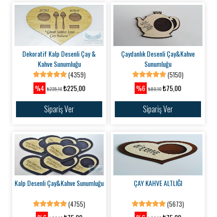
Dekoratif Kalp Desenli Çay &
Çaydanlık Desenli Çay&Kahve
Kahve Sunumluğu
Sunumluğu
(4359)
(5150)
₺225,00
₺75,00
%4
%6
₺235,10
₺80,10
Sipariş Ver
Sipariş Ver
Kalp Desenli Çay&Kahve Sunumluğu
ÇAY KAHVE ALTLIĞI
(4755)
(5673)