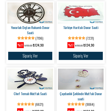
Yuvarlak Dıştan Rakamlı Duvar
Türkiye Haritalı Duvar Saati
Saati
(7196)
(7231)
₺124,90
₺124,90
%17
%17
₺150,00
₺150,00
Sipariş Ver
Sipariş Ver
Chef Temalı Mutfak Saati
Çaydanlık Şeklinde Mutfak Duvar
saati
(6621)
(9064)