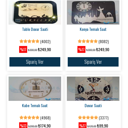
Tablo Duvar Saati
Konya Temalı Saat
(4002)
(8082)
₺249,90
₺249,90
%17
%17
₺300,00
₺300,00
Sipariş Ver
Sipariş Ver
Kabe Temalı Saat
Duvar Saati
(4968)
(3377)
₺174,90
₺99,90
%13
%17
₺200,00
₺120,00