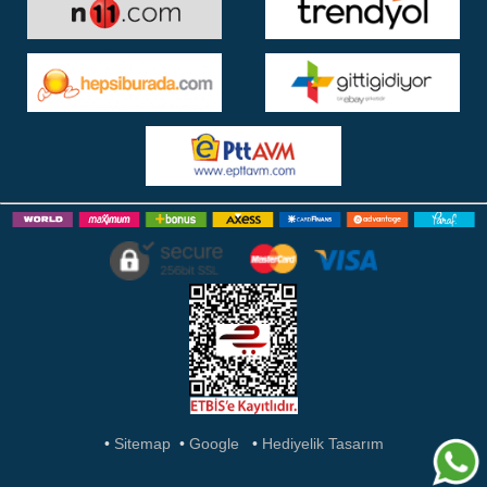
•
Sitemap
•
Google
•
Hediyelik Tasarım