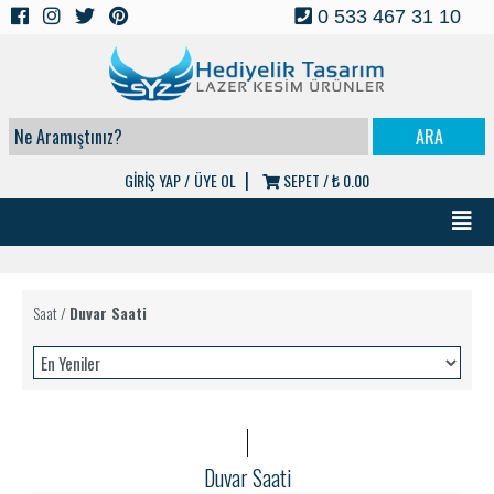
0 533 467 31 10
|
GİRİŞ YAP /
ÜYE OL
SEPET /
₺ 0.00
Saat
/
Duvar Saati
Duvar Saati