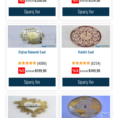
₺200,00
₺124,90
%9
%17
₺220,10
₺150,00
Sipariş Ver
Sipariş Ver
Dıştan Rakamlı Saat
Halatlı Saat
(4086)
(6234)
₺199,90
₺149,90
%11
%14
₺225,00
₺175,00
Sipariş Ver
Sipariş Ver