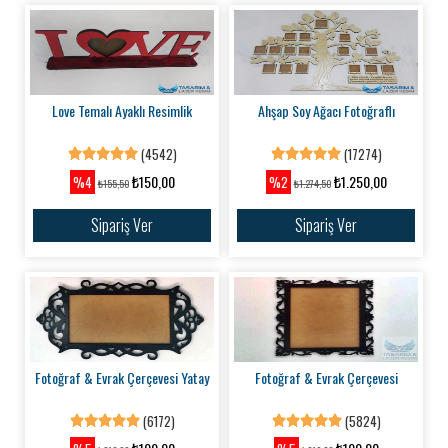
Love Temalı Ayaklı Resimlik
Ahşap Soy Ağacı Fotoğraflı
(4542)
(17274)
₺150,00
₺1.250,00
%4
%2
₺155,50
₺1.274,50
Sipariş Ver
Sipariş Ver
Fotoğraf & Evrak Çerçevesi Yatay
Fotoğraf & Evrak Çerçevesi
(6172)
(5824)