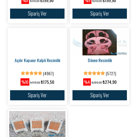
₺199,90
₺199,90
%5
%5
₺210,00
₺210,00
Sipariş Ver
Sipariş Ver
Açılır Kapanır Kalpli Resimlik
Dönen Resimlik
(4967)
(5727)
₺175,50
₺274,90
%10
%4
₺195,60
₺285,00
Sipariş Ver
Sipariş Ver