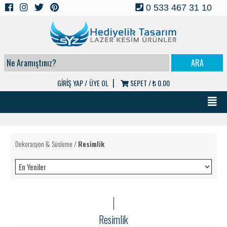
0 533 467 31 10
|
GİRİŞ YAP /
ÜYE OL
SEPET /
₺ 0.00
Dekorasyon & Süsleme
/
Resimlik
Resimlik