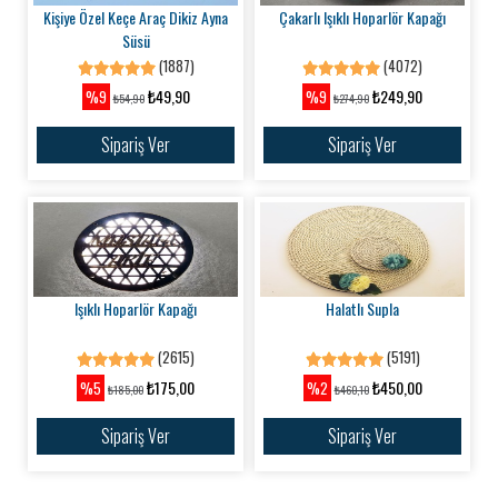
Kişiye Özel Keçe Araç Dikiz Ayna
Çakarlı Işıklı Hoparlör Kapağı
Süsü
(1887)
(4072)
₺49,90
₺249,90
%9
%9
₺54,90
₺274,90
Sipariş Ver
Sipariş Ver
Işıklı Hoparlör Kapağı
Halatlı Supla
(2615)
(5191)
₺175,00
₺450,00
%5
%2
₺185,00
₺460,10
Sipariş Ver
Sipariş Ver