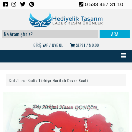
0 533 467 31 10
|
GİRİŞ YAP /
ÜYE OL
SEPET /
₺ 0.00
Saat
/
Duvar Saati
/
Türkiye Haritalı Duvar Saati