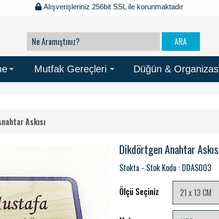
Alışverişleriniz 256bit SSL ile korunmaktadır
me
Mutfak Gereçleri
Düğün & Organiza
Anahtar Askısı
Dikdörtgen Anahtar Askıs
Stokta - Stok Kodu : DDAS003
Ölçü Seçiniz