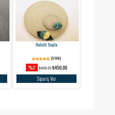
Halatlı Supla
(5196)
%2
₺450,00
₺460,10
Sipariş Ver