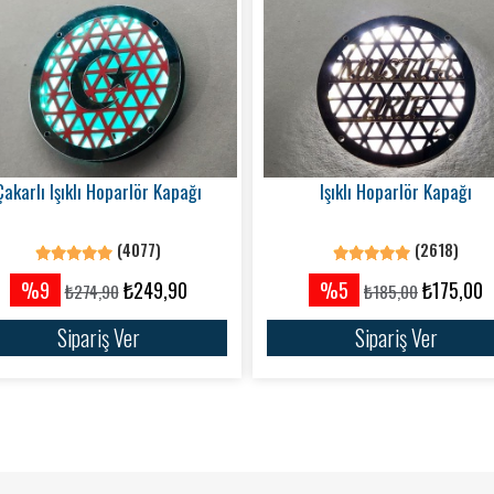
Çakarlı Işıklı Hoparlör Kapağı
Işıklı Hoparlör Kapağı
(4077)
(2618)
%9
₺249,90
%5
₺175,00
₺274,90
₺185,00
Sipariş Ver
Sipariş Ver