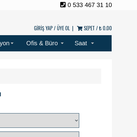
0 533 467 31 10
GİRİŞ YAP /
ÜYE OL
|
SEPET /
₺ 0.00
syon
Ofis & Büro
Saat
ı