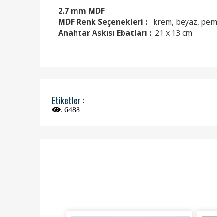
2.7 mm MDF
MDF Renk Seçenekleri :
krem, beyaz, pembe,
Anahtar Askısı Ebatları :
21 x 13 cm
Etiketler :
:
6488