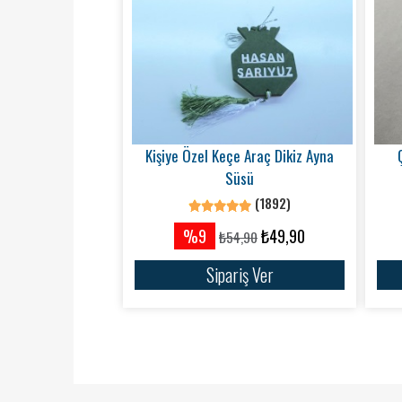
Kişiye Özel Keçe Araç Dikiz Ayna
Süsü
(1892)
%9
₺49,90
₺54,90
Sipariş Ver