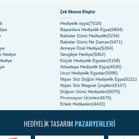
Çok Okunan Bloglar
ti
Hediyelik eşya(7018)
diye
Bayanlara Hediyelik Eşya(5804)
e
Babalar Günü Hediyelik(5234)
Babalar Günü Ne Zaman(5471)
iye
Anneye Özel Hediye(5264)
 Hediye
Sevgiliye Hediye(5062)
Hediye
Küçük Hediyelik Eşyalar(5158)
iye
Arkadaşa Hediyelik Eşya(4530)
Ucuz Hediyelik Eşyalar(5086)
Nişan Söz Düğün Hediyelik Eşya(5211)
Nişan Söz Magnet Çeşitleri(5107)
Doğum Günü Hediyeleri(5076)
Promosyon Ürünler(4675)
Erkek Hediyeleri(4433)
HEDIYELIK TASARIM
PAZARYERLERI