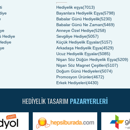
ti
Hediyelik eşya(7013)
diye
Bayanlara Hediyelik Eşya(5798)
e
Babalar Günü Hediyelik(5230)
Babalar Günü Ne Zaman(5469)
iye
Anneye Özel Hediye(5258)
 Hediye
Sevgiliye Hediye(5057)
Hediye
Küçük Hediyelik Eşyalar(5157)
iye
Arkadaşa Hediyelik Eşya(4529)
Ucuz Hediyelik Eşyalar(5085)
Nişan Söz Düğün Hediyelik Eşya(5209)
Nişan Söz Magnet Çeşitleri(5107)
Doğum Günü Hediyeleri(5074)
Promosyon Ürünler(4672)
Erkek Hediyeleri(4430)
HEDIYELIK TASARIM
PAZARYERLERI