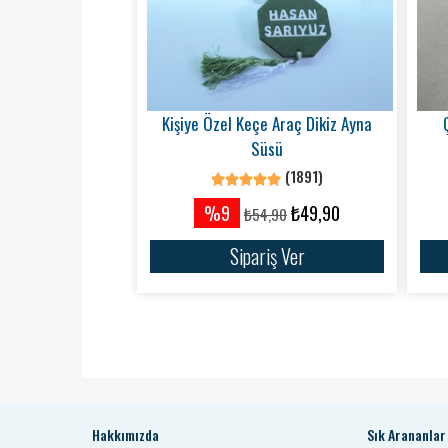
Kişiye Özel Keçe Araç Dikiz Ayna
Süsü
(1891)
%9
₺49,90
₺54,90
Sipariş Ver
Hakkımızda
Sık Arananlar