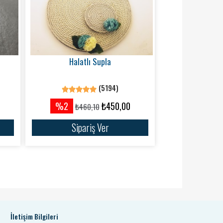
Halatlı Supla
(5194)
%2
₺450,00
₺460,10
Sipariş Ver
İletişim Bilgileri