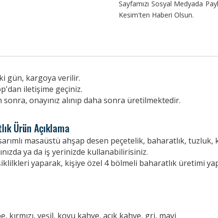
Sayfamızı Sosyal Medyada Payla
Kesim'ten Haberi Olsun.
i gün, kargoya verilir.
p'dan iletişime geçiniz.
n sonra, onayınız alınıp daha sonra üretilmektedir.
lık Ürün Açıklama
sarımlı masaüstü ahşap desen peçetelik, baharatlık, tuzluk, 
ızda ya da iş yerinizde kullanabilirisiniz.
iklilkleri yaparak, kişiye özel 4 bölmeli baharatlık üretimi yap
 kırmızı, yeşil, koyu kahve, açık kahve, gri, mavi