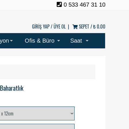
0 533 467 31 10
GİRİŞ YAP /
ÜYE OL
|
SEPET /
₺ 0.00
syon
Ofis & Büro
Saat
 Baharatlık