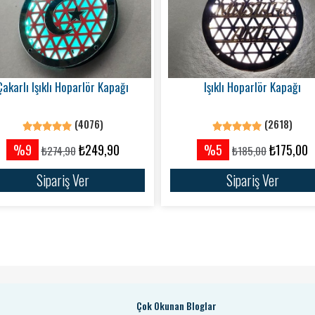
Çakarlı Işıklı Hoparlör Kapağı
Işıklı Hoparlör Kapağı
(4076)
(2618)
%9
₺249,90
%5
₺175,00
₺274,90
₺185,00
Sipariş Ver
Sipariş Ver
Çok Okunan Bloglar