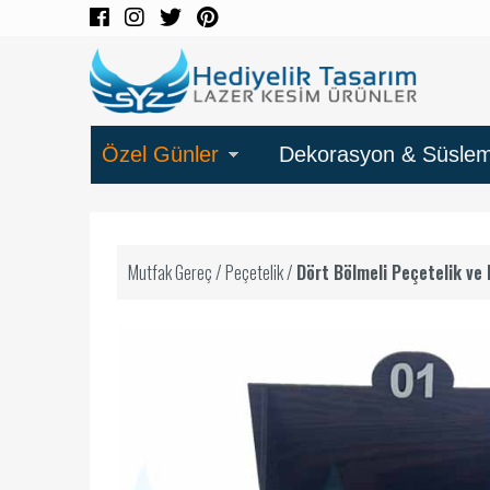
Özel Günler
Dekorasyon & Süsle
Mutfak Gereç
/
Peçetelik
/
Dört Bölmeli Peçetelik ve 