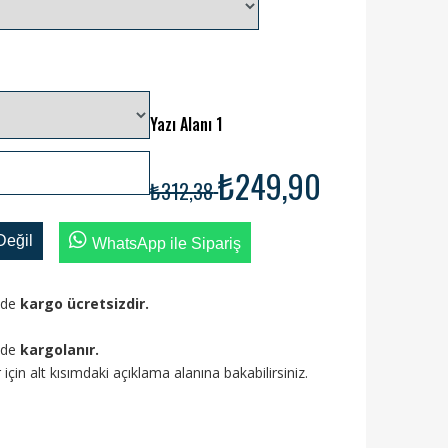
Yazı Alanı 1
₺249,90
₺312,38
Değil
WhatsApp ile Sipariş
izde
kargo ücretsizdir.
ünde
kargolanır.
ler için alt kısımdaki açıklama alanına bakabilirsiniz.