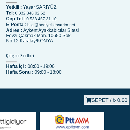
Yetkili :
Yaşar SARIYÜZ
Tel:
0 332 346 02 62
Cep Tel :
0 533 467 31 10
E-Posta :
bilgi@hediyeliktasarim.net
Adres :
Aykent Ayakkabıcılar Sitesi
Fevzi Çakmak Mah. 10680 Sok.
No:12 Karatay/KONYA
Çalışma Saatleri
Hafta İçi :
08:00 - 19:00
Hafta Sonu :
09:00 - 18:00
SEPET /
₺ 0.00