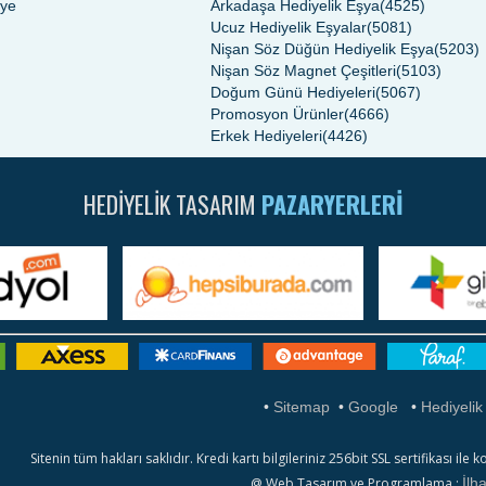
iye
Arkadaşa Hediyelik Eşya(4525)
Ucuz Hediyelik Eşyalar(5081)
Nişan Söz Düğün Hediyelik Eşya(5203)
Nişan Söz Magnet Çeşitleri(5103)
Doğum Günü Hediyeleri(5067)
Promosyon Ürünler(4666)
Erkek Hediyeleri(4426)
HEDIYELIK TASARIM
PAZARYERLERI
•
Sitemap
•
Google
•
Hediyelik
Sitenin tüm hakları saklıdır. Kredi kartı bilgileriniz 256bit SSL sertifikası 
@ Web Tasarım ve Programlama :
İlh