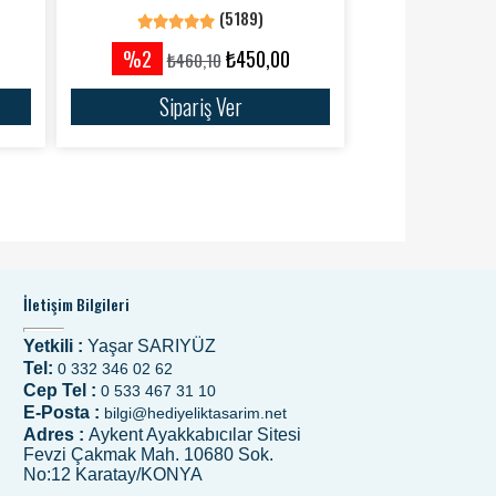
(5189)
%2
₺450,00
₺460,10
Sipariş Ver
İletişim Bilgileri
Yetkili :
Yaşar SARIYÜZ
Tel:
0 332 346 02 62
Cep Tel :
0 533 467 31 10
E-Posta :
bilgi@hediyeliktasarim.net
Adres :
Aykent Ayakkabıcılar Sitesi
Fevzi Çakmak Mah. 10680 Sok.
No:12 Karatay/KONYA