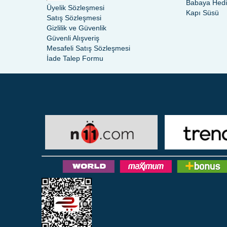
Babaya Hed
Üyelik Sözleşmesi
Kapı Süsü
Satış Sözleşmesi
Gizlilik ve Güvenlik
Güvenli Alışveriş
Mesafeli Satış Sözleşmesi
İade Talep Formu