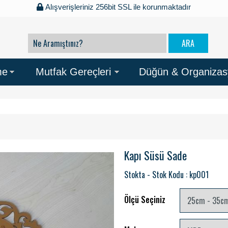
Alışverişleriniz 256bit SSL ile korunmaktadır
me
Mutfak Gereçleri
Düğün & Organiza
Kapı Süsü Sade
Stokta - Stok Kodu : kp001
Ölçü Seçiniz