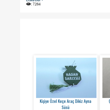
:
7284
Kişiye Özel Keçe Araç Dikiz Ayna
Süsü