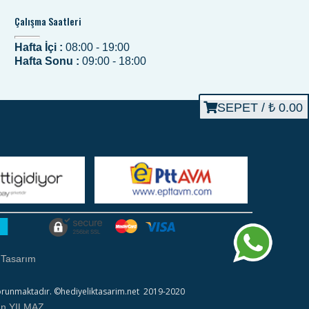
Çalışma Saatleri
Hafta İçi :
08:00 - 19:00
Hafta Sonu :
09:00 - 18:00
SEPET /
₺ 0.00
 Tasarım
ile korunmaktadır. ©hediyeliktasarim.net 2019-2020
an YILMAZ