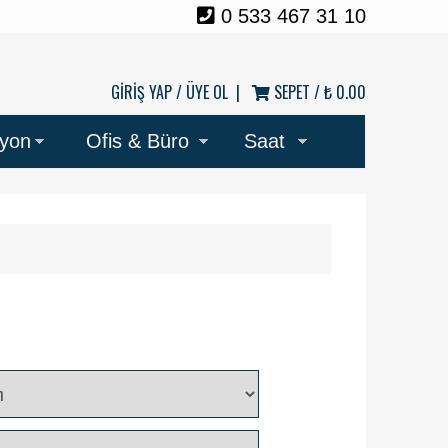
0 533 467 31 10
GİRİŞ YAP /
ÜYE OL
|
SEPET /
₺ 0.00
syon
Ofis & Büro
Saat