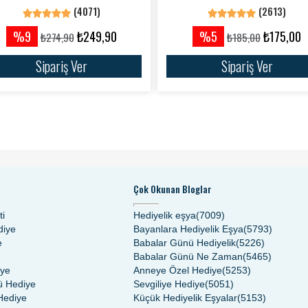
(4071)
(2613)
%9
₺249,90
%5
₺175,00
₺274,90
₺185,00
Sipariş Ver
Sipariş Ver
Çok Okunan Bloglar
ti
Hediyelik eşya(7009)
diye
Bayanlara Hediyelik Eşya(5793)
e
Babalar Günü Hediyelik(5226)
Babalar Günü Ne Zaman(5465)
iye
Anneye Özel Hediye(5253)
 Hediye
Sevgiliye Hediye(5051)
Hediye
Küçük Hediyelik Eşyalar(5153)