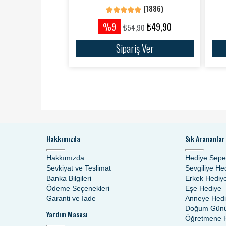
(1886)
%9
₺49,90
₺54,90
Sipariş Ver
Hakkımızda
Sık Arananlar
Hakkımızda
Hediye Sepe
Sevkiyat ve Teslimat
Sevgiliye He
Banka Bilgileri
Erkek Hediy
Ödeme Seçenekleri
Eşe Hediye
Garanti ve İade
Anneye Hed
Doğum Günü
Yardım Masası
Öğretmene 