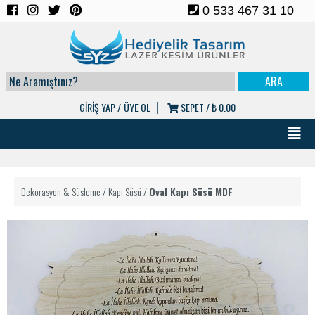
0 533 467 31 10
|
GİRİŞ YAP /
ÜYE OL
SEPET /
₺ 0.00
Dekorasyon & Süsleme
/
Kapı Süsü
/
Oval Kapı Süsü MDF