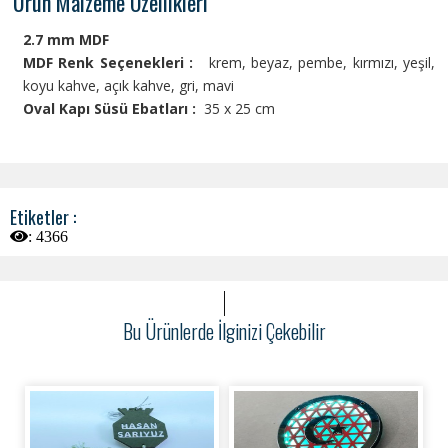
Ürün Malzeme Özellikleri
2.7 mm MDF
MDF Renk Seçenekleri :
krem, beyaz, pembe, kırmızı, yeşil,
koyu kahve, açık kahve, gri, mavi
Oval Kapı Süsü Ebatları :
35 x 25 cm
Etiketler :
:
4366
Bu Ürünlerde İlginizi Çekebilir