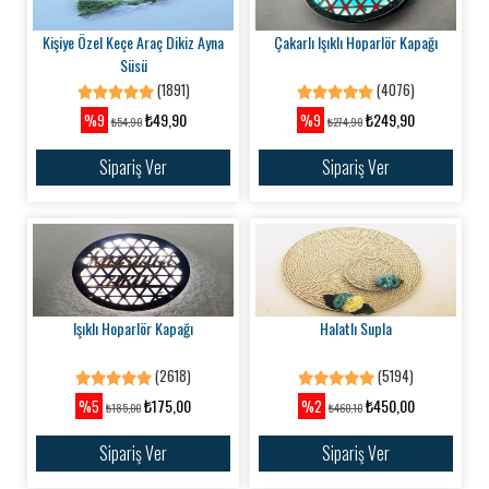
Kişiye Özel Keçe Araç Dikiz Ayna
Çakarlı Işıklı Hoparlör Kapağı
Süsü
(1891)
(4076)
₺49,90
₺249,90
%9
%9
₺54,90
₺274,90
Sipariş Ver
Sipariş Ver
Işıklı Hoparlör Kapağı
Halatlı Supla
(2618)
(5194)
₺175,00
₺450,00
%5
%2
₺185,00
₺460,10
Sipariş Ver
Sipariş Ver