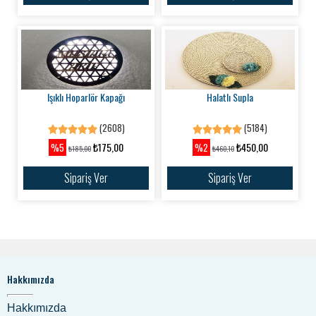
Işıklı Hoparlör Kapağı
Halatlı Supla
(2608)
(5184)
₺175,00
₺450,00
%5
%2
₺185,00
₺460,10
Sipariş Ver
Sipariş Ver
Hakkımızda
Hakkımızda