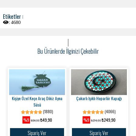
Etiketler :
:
4680
Bu Ürünlerde İlginizi Çekebilir
Kişiye Özel Keçe Araç Dikiz Ayna
Çakarlı Işıklı Hoparlör Kapağı
Süsü
(1880)
(4066)
₺49,90
₺249,90
%9
%9
₺54,90
₺274,90
Sipariş Ver
Sipariş Ver