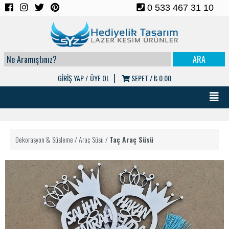
0 533 467 31 10
|
GİRİŞ YAP /
ÜYE OL
SEPET /
₺ 0.00
Dekorasyon & Süsleme
/
Araç Süsü
/
Taç Araç Süsü